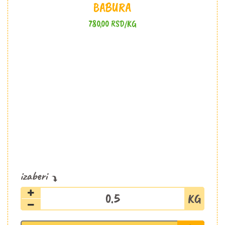
BABURA
780,00
RSD
/KG
Paprika
babura
količina