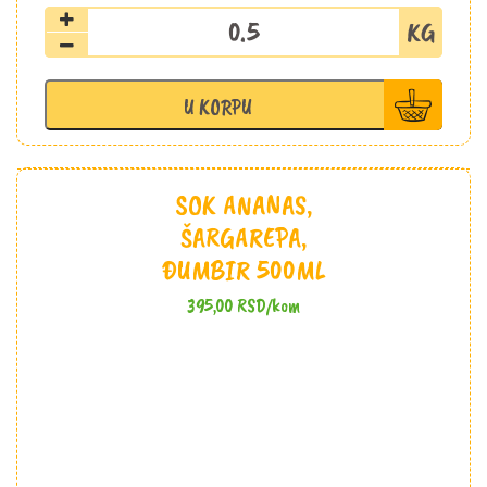
Jabuka
zlatni
Delišes
količina
U KORPU
SOK ANANAS,
ŠARGAREPA,
ĐUMBIR 500ML
395,00
RSD
/kom