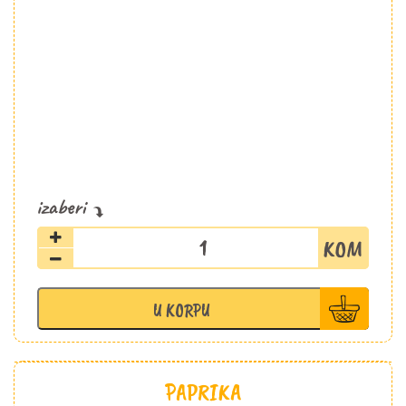
Celer
stabljika
500g
količina
U KORPU
PAPRIKA