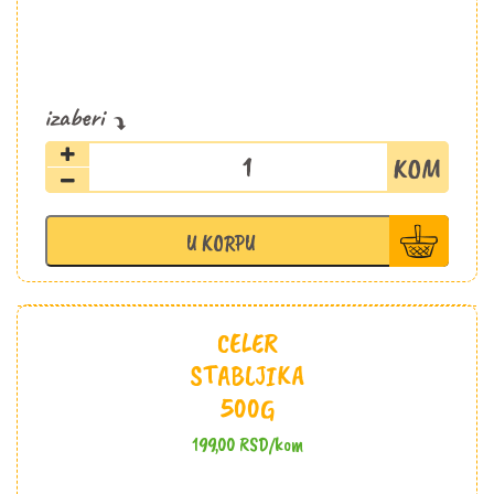
Sok
ananas,
šargarepa,
đumbir
U KORPU
500ml
količina
CELER
STABLJIKA
500G
199,00
RSD
/kom