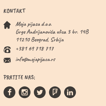
KONTAKT
Moja pijaca d.o.o.
Grge Andrijanovića ulica 3 br. 14B
11210 Beograd, Srbija
+381 69 718 717
info@mojapijaca.rs
PRATITE NAS: