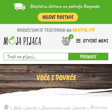
Besplatna dostava na području Beograda
USLOVI DOSTAVE
NARUČIVANJE TELEFONOM NA
069/718-717
OTVORI MENI
PRONAĐI
VOĆE I POVRĆE
Brusnica
>
Voće i povrće
>
Zamrznuto voće i povrće
>