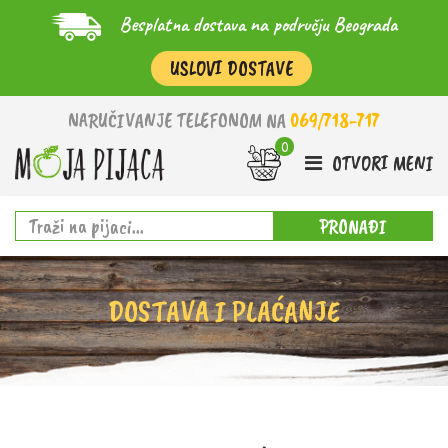
Besplatna dostava na području Beograda
USLOVI DOSTAVE
NARUČIVANJE TELEFONOM NA
069/718-717
OTVORI MENI
PRONAĐI
DOSTAVA I PLAĆANJE