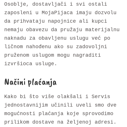
Osoblje, dostavljači i svi ostali
zaposleni u MojaPijaca imaju dozvolu
da prihvataju napojnice ali kupci
nemaju obavezu da pružaju materijalnu
naknadu za obavljenu uslugu već po
ličnom nahođenu ako su zadovoljni
pruženom uslugom mogu nagraditi
izvršioca usluge.
Načini plaćanja
Kako bi što više olakšali i Servis
jednostavnijim učinili uveli smo dve
mogućnosti plaćanja koje sprovodimo
prilikom dostave na željenoj adresi.