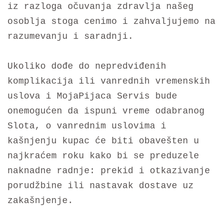
iz razloga očuvanja zdravlja našeg
osoblja stoga cenimo i zahvaljujemo na
razumevanju i saradnji.
Ukoliko dođe do nepredviđenih
komplikacija ili vanrednih vremenskih
uslova i MojaPijaca Servis bude
onemogućen da ispuni vreme odabranog
Slota, o vanrednim uslovima i
kašnjenju kupac će biti obavešten u
najkraćem roku kako bi se preduzele
naknadne radnje: prekid i otkazivanje
porudžbine ili nastavak dostave uz
zakašnjenje.