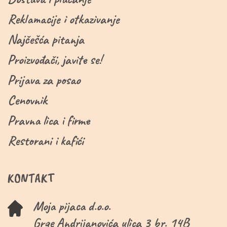
Reklamacije i otkazivanje
Najčešća pitanja
Proizvođači, javite se!
Prijava za posao
Cenovnik
Pravna lica i firme
Restorani i kafići
KONTAKT
Moja pijaca d.o.o.
Grge Andrijanovića ulica 3 br. 14B