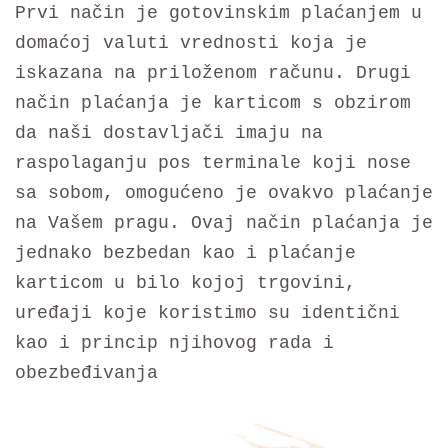
Prvi način je gotovinskim plaćanjem u
domaćoj valuti vrednosti koja je
iskazana na priloženom računu. Drugi
način plaćanja je karticom s obzirom
da naši dostavljači imaju na
raspolaganju pos terminale koji nose
sa sobom, omogućeno je ovakvo plaćanje
na Vašem pragu. Ovaj način plaćanja je
jednako bezbedan kao i plaćanje
karticom u bilo kojoj trgovini,
uređaji koje koristimo su identični
kao i princip njihovog rada i
obezbeđivanja