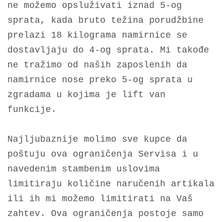
ne možemo opsluživati iznad 5-og
sprata, kada bruto težina porudžbine
prelazi 18 kilograma namirnice se
dostavljaju do 4-og sprata. Mi takođe
ne tražimo od naših zaposlenih da
namirnice nose preko 5-og sprata u
zgradama u kojima je lift van
funkcije.
Najljubaznije molimo sve kupce da
poštuju ova ograničenja Servisa i u
navedenim stambenim uslovima
limitiraju količine naručenih artikala
ili ih mi možemo limitirati na Vaš
zahtev. Ova ograničenja postoje samo