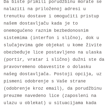
Da biste primili porudžbinu morate se
nalaziti na priloženoj adresi u
trenutku dostave i omogućiti pristup
našem dostavljaču kada je to
onemogućeno raznim bezbedonosnim
sistemima (interfon i slično), dok u
slučajevima gde objekat u kome živite
obezbeđuje lice postavljeno na ulaska
(portir, vratar i slično) dužni ste da
pravovremeno obavestite o dolasku
našeg dostavljača. Postoji opcija, uz
pismeni odobrenje s Vaše strane
(odobrenje kroz email), da porudžbinu
preuzme navedeno lice (zaposleni na
ulazu u oblekat) u situacijama kada