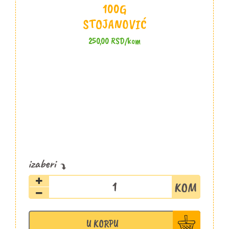
100G
STOJANOVIĆ
250,00
RSD
/kom
Suvi
svinjski
vrat
slajs
U KORPU
100g