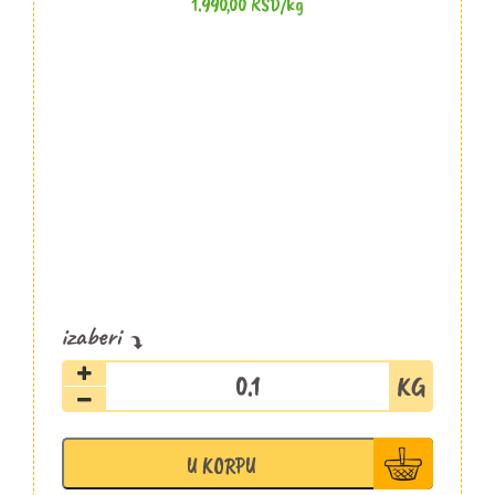
1.990,00
RSD
/kg
Kulen
slajs
Šopalović
količina
U KORPU