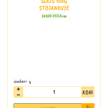
SLAJS 100G
STOJANOVIĆ
360,00
RSD
/kom
Svinjski
file
slajs
100g