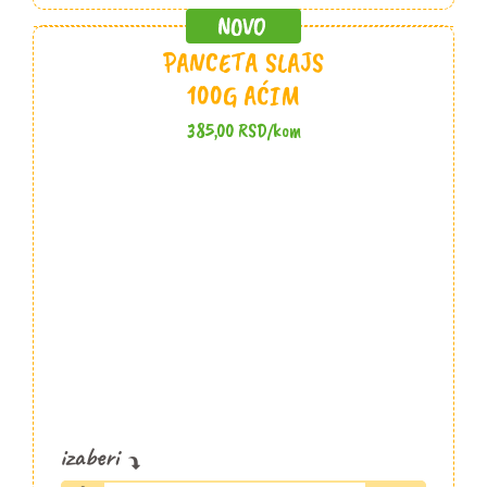
PANCETA SLAJS
100G AĆIM
385,00
RSD
/kom