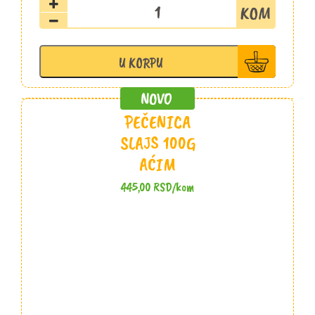
Panceta
slajs
100g
Aćim
U KORPU
količina
PEČENICA
SLAJS 100G
AĆIM
445,00
RSD
/kom