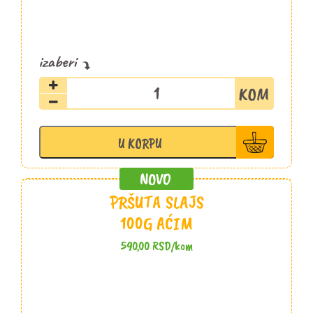
Pečenica
slajs
100g
Aćim
U KORPU
količina
PRŠUTA SLAJS
100G AĆIM
590,00
RSD
/kom