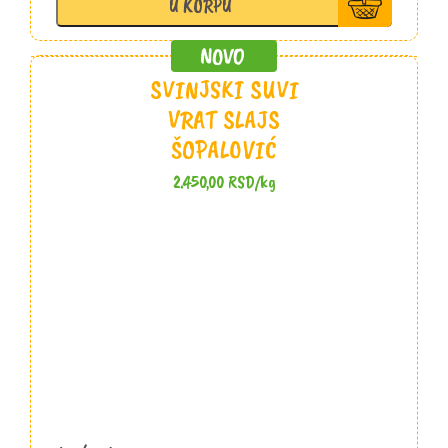
U KORPU
Stojanović
količina
SVINJSKI SUVI
VRAT SLAJS
ŠOPALOVIĆ
2.450,00
RSD
/kg