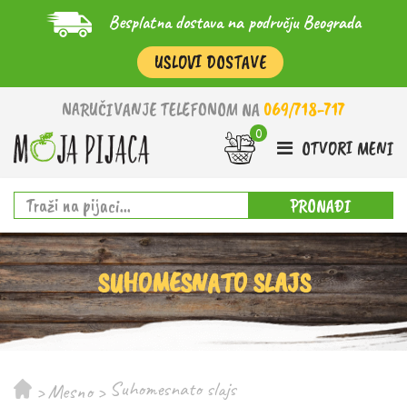
Besplatna dostava na području Beograda
USLOVI DOSTAVE
NARUČIVANJE TELEFONOM NA
069/718-717
OTVORI MENI
PRONAĐI
SUHOMESNATO SLAJS
Suhomesnato slajs
>
Mesno
>