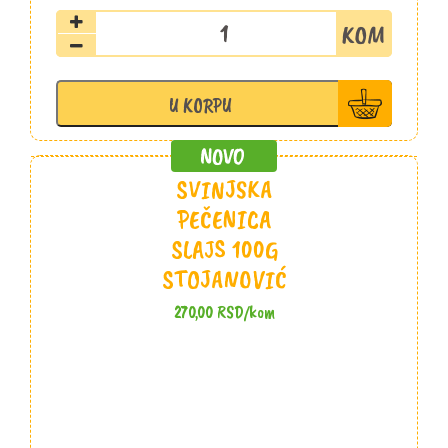
Suvi
vrat
slajs
100g
U KORPU
Aćim
količina
SVINJSKA
PEČENICA
SLAJS 100G
STOJANOVIĆ
270,00
RSD
/kom