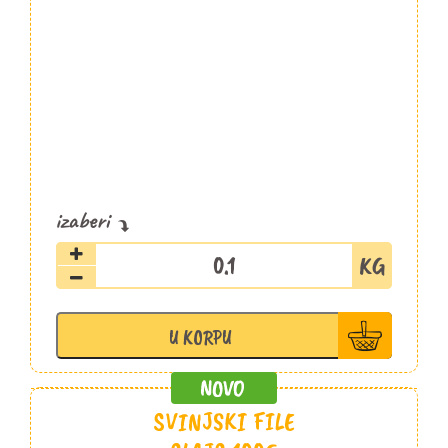
Svinjska
pečenica
slajs
Šopalović
U KORPU
količina
SVINJSKI FILE