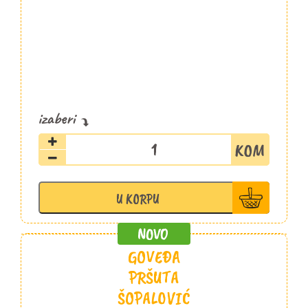
Goveđa
pršuta
slajs
100g
U KORPU
Stojanović
količina
GOVEĐA
PRŠUTA
ŠOPALOVIĆ