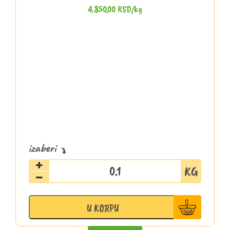
4.850,00
RSD
/kg
Goveđa
pršuta
Šopalović
količina
U KORPU