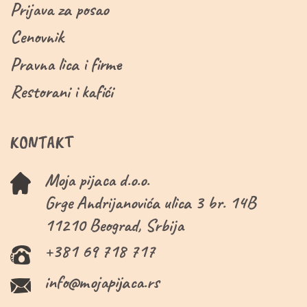
Prijava za posao
Cenovnik
Pravna lica i firme
Restorani i kafići
KONTAKT
Moja pijaca d.o.o.
Grge Andrijanovića ulica 3 br. 14B
11210 Beograd, Srbija
+381 69 718 717
info@mojapijaca.rs