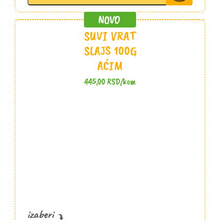
Stojanović
količina
SUVI VRAT
SLAJS 100G
AĆIM
445,00
RSD
/kom