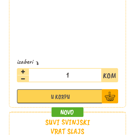
Pršuta
slajs
100g
Aćim
U KORPU
količina
SUVI SVINJSKI
VRAT SLAJS