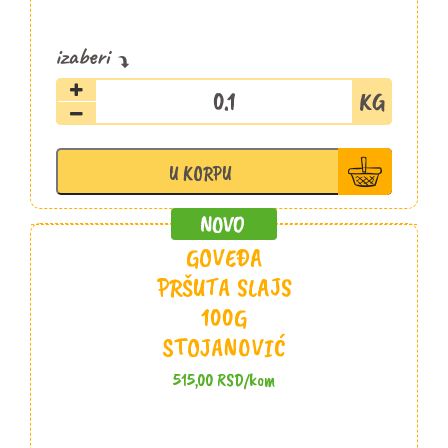
Budimska
kobasica
slajs
Šopalović
U KORPU
količina
GOVEĐA
PRŠUTA SLAJS
100G
STOJANOVIĆ
515,00
RSD
/kom