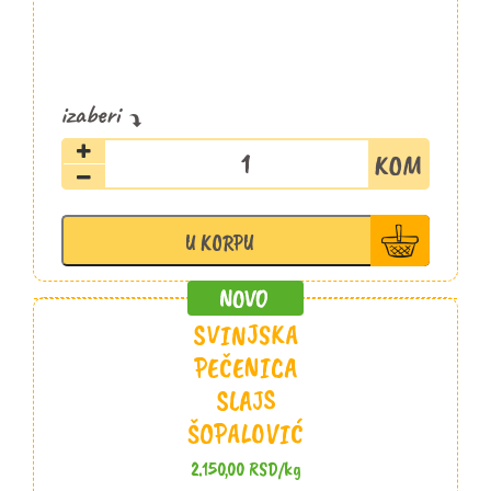
Svinjska
pečenica
slajs
100g
U KORPU
Stojanović
količina
SVINJSKA
PEČENICA
SLAJS
ŠOPALOVIĆ
2.150,00
RSD
/kg