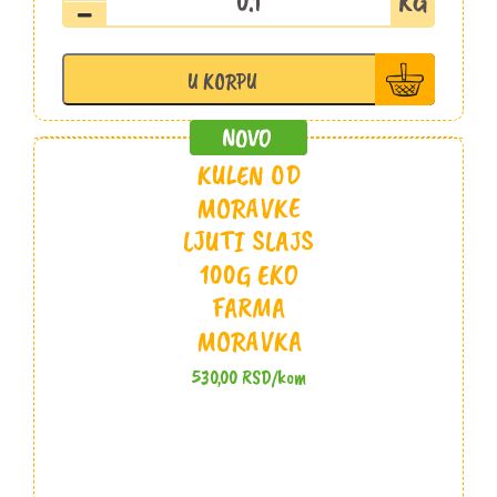
ramstek
slajs
Šopalović
U KORPU
količina
KULEN OD
MORAVKE
LJUTI SLAJS
100G EKO
FARMA
MORAVKA
530,00
RSD
/kom