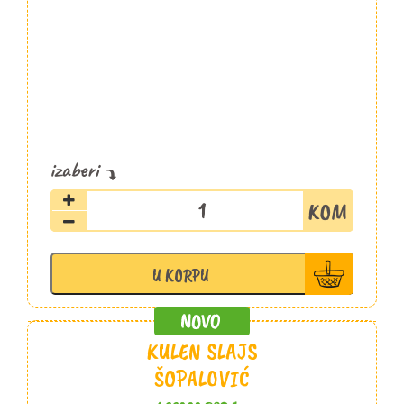
Kulen
slajs
100g
Aćim
U KORPU
količina
KULEN SLAJS
ŠOPALOVIĆ