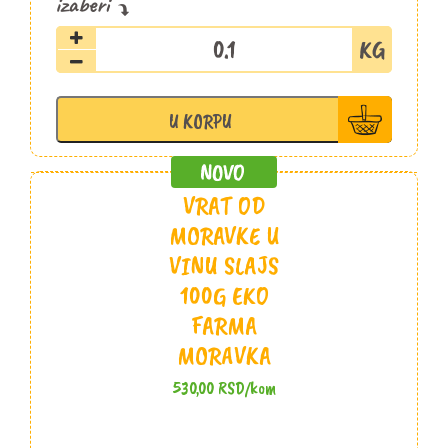
Svinjski
suvi
vrat
slajs
U KORPU
Šopalović
količina
VRAT OD
MORAVKE U
VINU SLAJS
100G EKO
FARMA
MORAVKA
530,00
RSD
/kom