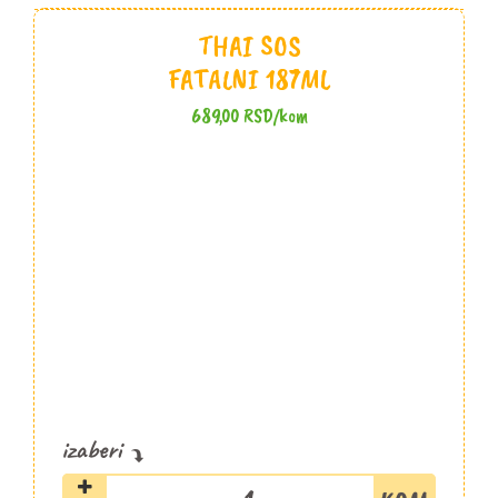
THAI SOS
FATALNI 187ML
689,00
RSD
/kom
Thai