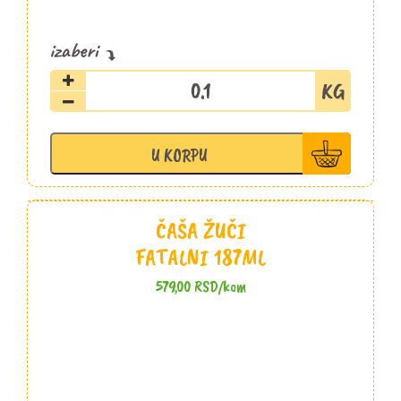
Cimet
štapići
kg
količina
U KORPU
ČAŠA ŽUČI
FATALNI 187ML
579,00
RSD
/kom