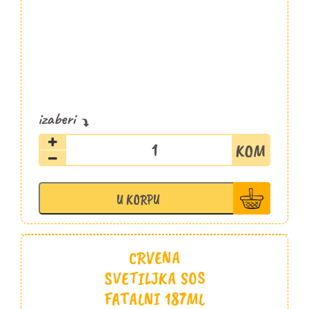
Čaša
žuči
Fatalni
187ml
U KORPU
količina
CRVENA
SVETILJKA SOS
FATALNI 187ML