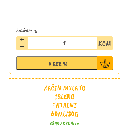
Začin
Yellow
drop
Fatalni
U KORPU
60ml/30g
količina
ZAČIN MULATO
ISLENO
FATALNI
60ML/30G
389,00
RSD
/kom