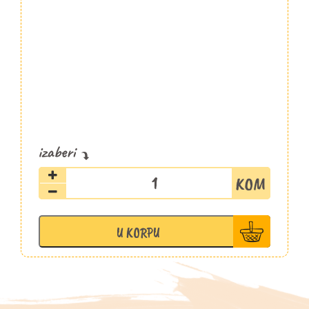
Začin
Mulato
Isleno
Fatalni
U KORPU
60ml/30g
količina