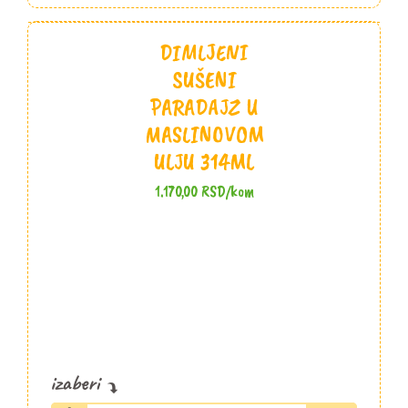
ml
količina
DIMLJENI
SUŠENI
PARADAJZ U
MASLINOVOM
ULJU 314ML
1.170,00
RSD
/kom