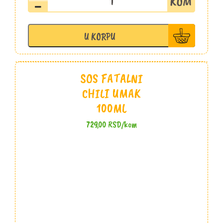
sos
Fatalni
187ml
U KORPU
količina
SOS FATALNI
CHILI UMAK
100ML
729,00
RSD
/kom