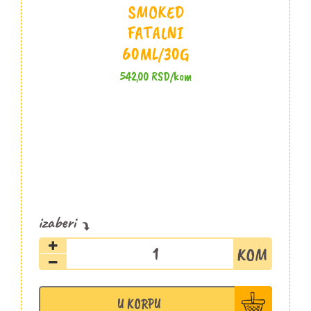
SMOKED
FATALNI
60ML/30G
542,00
RSD
/kom
Začin
Cayenne
smoked
Fatalni
U KORPU
60ml/30g