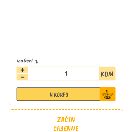
Sos
Fatalni
Blago
ljuti
U KORPU
Paradajz
Fatalni
314ml
količina
ZAČIN
CAYENNE