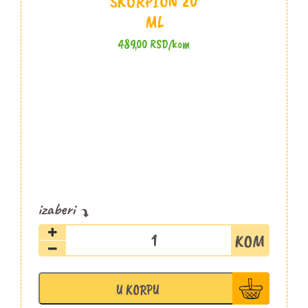
ŠKORPION 20
ML
489,00
RSD
/kom
Sos
Fatalni
Žuti
Škorpion
U KORPU
20