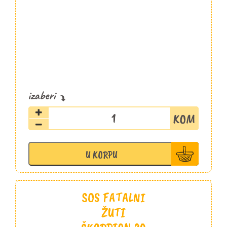
Sos
Fatalni
Hot
Chocolate
U KORPU
20ml
količina
SOS FATALNI
ŽUTI