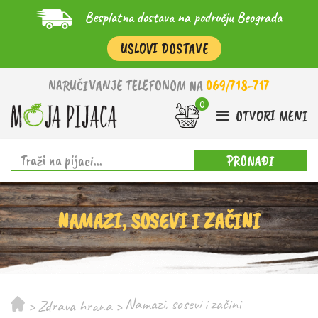
Besplatna dostava na području Beograda
USLOVI DOSTAVE
NARUČIVANJE TELEFONOM NA
069/718-717
OTVORI MENI
PRONAĐI
NAMAZI, SOSEVI I ZAČINI
Namazi, sosevi i začini
>
Zdrava hrana
>