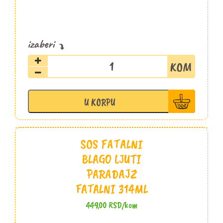
Jalapeno
sa
medom
Fatalni
U KORPU
314ml
količina
SOS FATALNI
BLAGO LJUTI
PARADAJZ
FATALNI 314ML
449,00
RSD
/kom