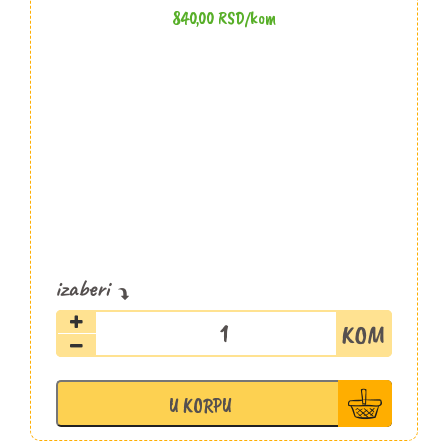
840,00
RSD
/kom
Crvena
svetiljka
sos
Fatalni
U KORPU
187ml
količina