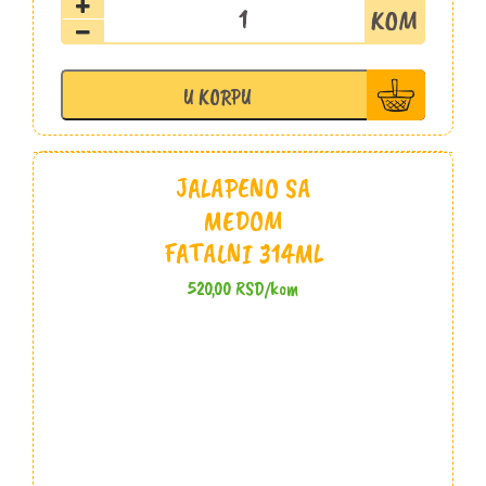
Dimljeni
sušeni
paradajz
u
U KORPU
maslinovom
ulju
314ml
količina
JALAPENO SA
MEDOM
FATALNI 314ML
520,00
RSD
/kom