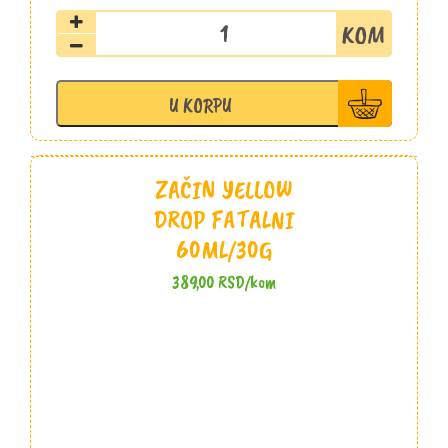
Začin
Grill
mix
Fatalni
U KORPU
60ml/30g
količina
ZAČIN YELLOW
DROP FATALNI
60ML/30G
389,00
RSD
/kom