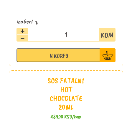
Sos
Fatalni
Chili
umak
U KORPU
100ml
količina
SOS FATALNI
HOT
CHOCOLATE
20ML
489,00
RSD
/kom