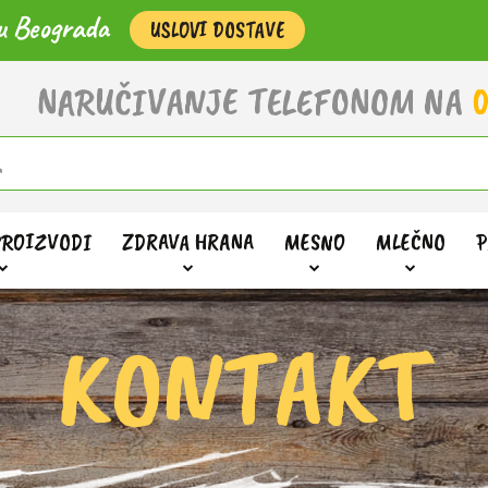
u Beograda
USLOVI DOSTAVE
NARUČIVANJE TELEFONOM NA
0
PROIZVODI
ZDRAVA HRANA
MESNO
MLEČNO
P
KONTAKT