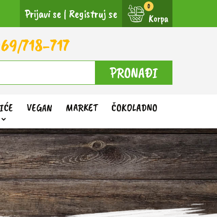
Prijavi se
|
Registruj se
Korpa
69/718-717
PRONAĐI
IĆE
VEGAN
MARKET
ČOKOLADNO