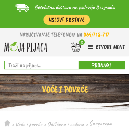
Besplatna dostava na području Beograda
USLOVI DOSTAVE
NARUČIVANJE TELEFONOM NA
069/718-717
OTVORI MENI
PRONAĐI
VOĆE I POVRĆE
Šargarepa
>
Voće i povrće
>
Očišćeno i ceđeno
>