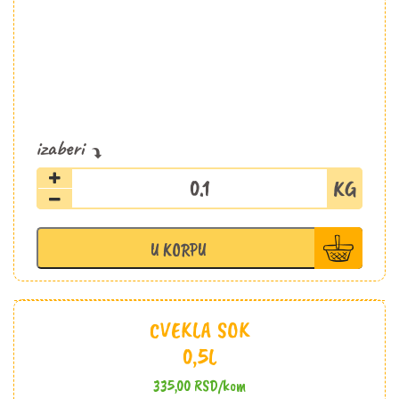
Breskva
količina
U KORPU
CVEKLA SOK
0,5L
335,00
RSD
/kom