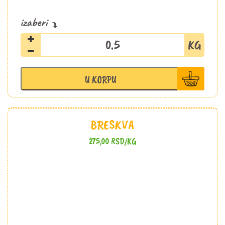
Višnja
zamrznuta
količina
U KORPU
BRESKVA
275,00
RSD
/KG