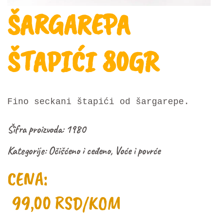
ŠARGAREPA
ŠTAPIĆI 80GR
Fino seckani štapići od šargarepe.
Šifra proizvoda:
1980
Kategorije:
Očišćeno i ceđeno
,
Voće i povrće
CENA:
99,00
RSD
/KOM