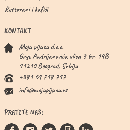
Restorani i kafići
KONTAKT
Moja pijaca d.o.o.
Grge Andrijanovića ulica 3 br. 14B
11210 Beograd, Srbija
+381 69 718 717
info@mojapijaca.rs
PRATITE NAS: