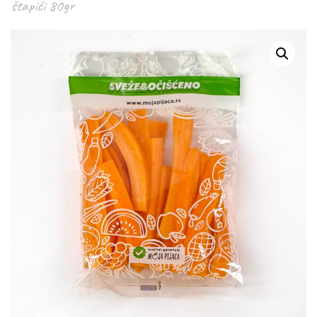
štapići 80gr