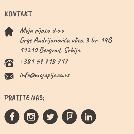
KONTAKT
Moja pijaca d.o.o.
Grge Andrijanovića ulica 3 br. 14B
11210 Beograd, Srbija
+381 69 718 717
info@mojapijaca.rs
PRATITE NAS: