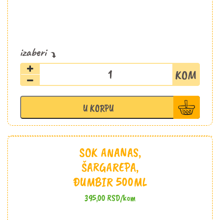
Limunov
sok
0.5
količina
U KORPU
SOK ANANAS,
ŠARGAREPA,
ĐUMBIR 500ML
395,00
RSD
/kom