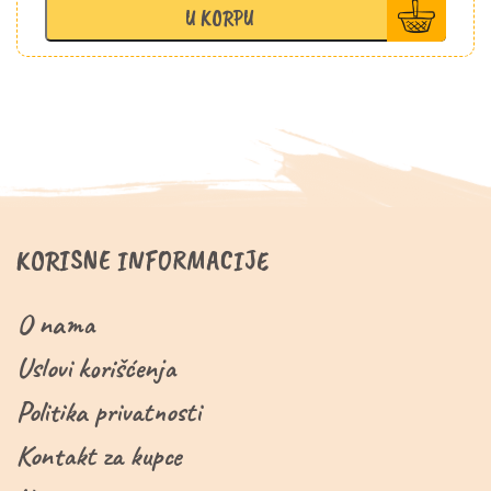
nanom
U KORPU
0,5l
količina
KORISNE INFORMACIJE
O nama
Uslovi korišćenja
Politika privatnosti
Kontakt za kupce