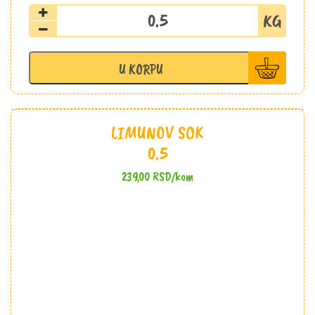
Šargarepa
količina
U KORPU
LIMUNOV SOK
0.5
239,00
RSD
/kom