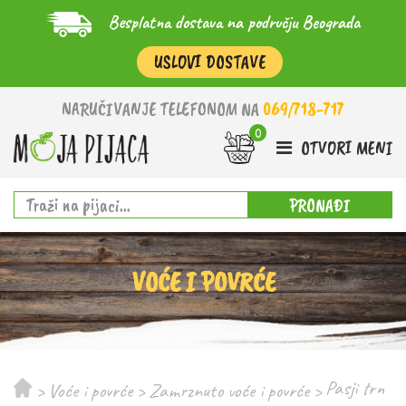
Besplatna dostava na području Beograda
USLOVI DOSTAVE
NARUČIVANJE TELEFONOM NA
069/718-717
OTVORI MENI
PRONAĐI
VOĆE I POVRĆE
Pasji trn
>
Voće i povrće
>
Zamrznuto voće i povrće
>