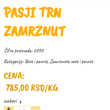
PASJI TRN
ZAMRZNUT
Šifra proizvoda:
2090
Kategorije:
Voće i povrće
,
Zamrznuto voće i povrće
CENA:
785,00
RSD
/KG
Pasji