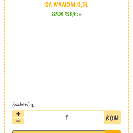
SA NANOM 0,5L
225,00
RSD
/kom
Limunov
sok
sa