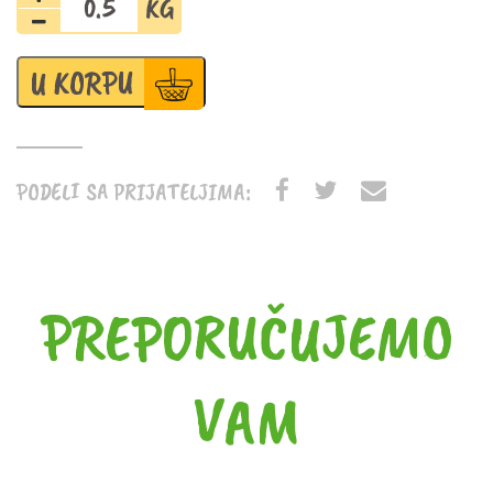
trn
zamrznut
količina
U KORPU
PODELI SA PRIJATELJIMA:
PREPORUČUJEMO
VAM