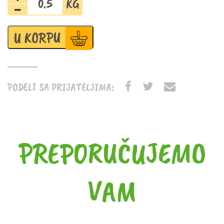
šumska
zamrznuta
količina
U KORPU
PODELI SA PRIJATELJIMA:
PREPORUČUJEMO
VAM