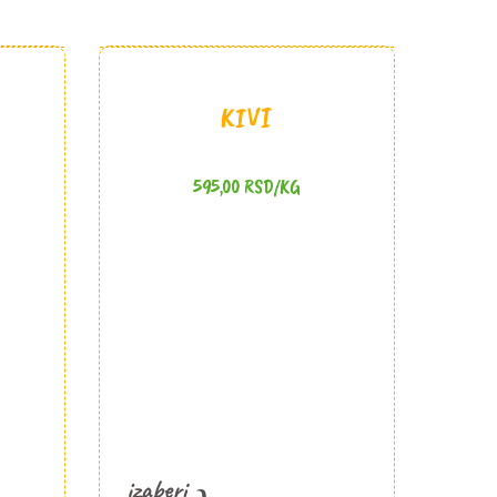
KIVI
595,00
RSD
/KG