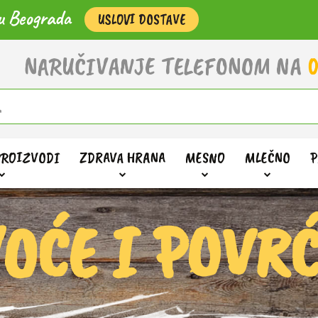
u Beograda
USLOVI DOSTAVE
NARUČIVANJE TELEFONOM NA
0
PROIZVODI
ZDRAVA HRANA
MESNO
MLEČNO
P
OĆE I POVR