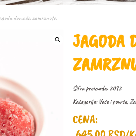
agoda domaća zamrznuta
JAGODA 
ZAMRZN
Šifra proizvoda:
2092
Kategorije:
Voće i povrće
,
Za
CENA:
645,00
RSD
/