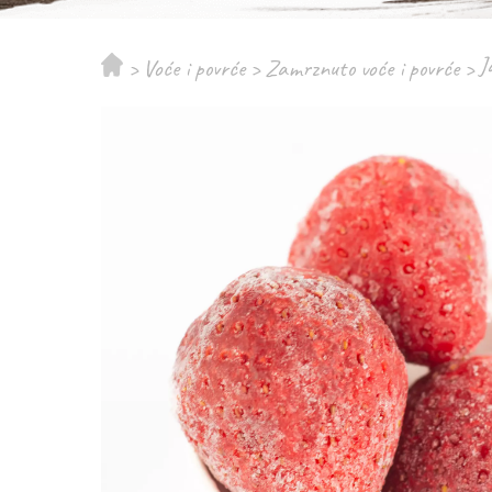
J
>
Voće i povrće
>
Zamrznuto voće i povrće
>