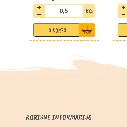
Kupus
mladi
količina
U KORPU
KORISNE INFORMACIJE