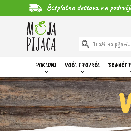
Besplatna dostava na područj
POKLONI
VOĆE I POVRĆE
DOMAĆI 
V