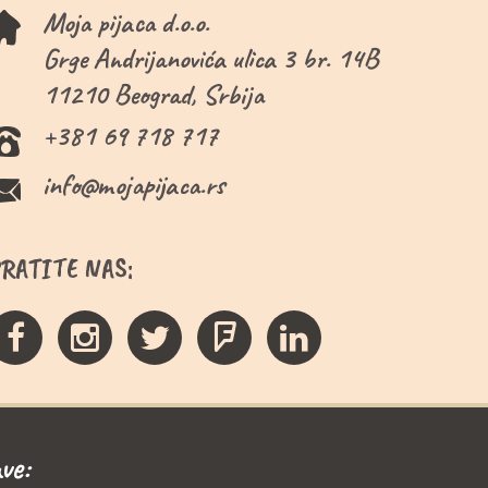
Moja pijaca d.o.o.
Grge Andrijanovića ulica 3 br. 14B
11210 Beograd, Srbija
+381 69 718 717
info@mojapijaca.rs
PRATITE NAS:
ve: