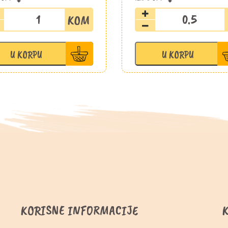
Paprika
Nektarine
trikolore
količina
crvena
500g
U KORPU
U KORPU
količina
KORISNE INFORMACIJE