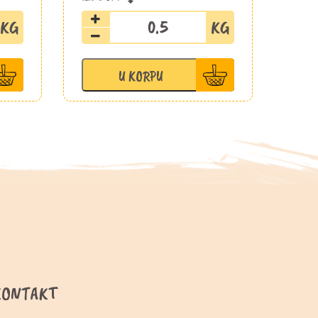
Kivi
količina
U KORPU
KONTAKT