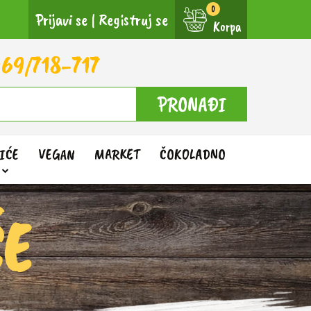
Prijavi se
|
Registruj se
Korpa
69/718-717
PRONAĐI
IĆE
VEGAN
MARKET
ČOKOLADNO
ĆE