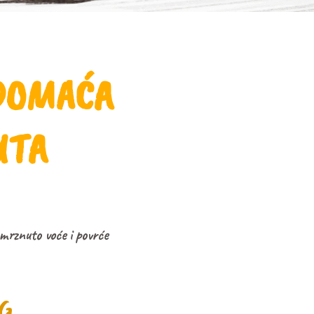
DOMAĆA
UTA
mrznuto voće i povrće
KG