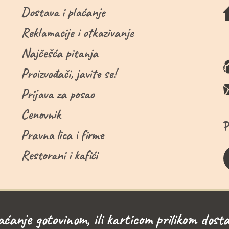
Dostava i plaćanje
Reklamacije i otkazivanje
Najčešća pitanja
Proizvođači, javite se!
Prijava za posao
Cenovnik
Pravna lica i firme
Restorani i kafići
aćanje gotovinom, ili karticom prilikom dosta