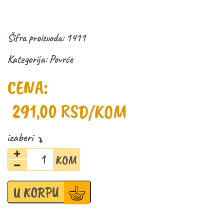
Šifra proizvoda:
1411
Kategorija:
Povrće
CENA:
291,00
RSD
/KOM
Avokado
količina
U KORPU