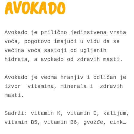
AVOKADO
Avokado je prilično jedinstvena vrsta
voća, pogotovo imajući u vidu da se
većina voća sastoji od ugljenih
hidrata, a avokado od zdravih masti.
Avokado je veoma hranjiv i odličan je
izvor vitamina, minerala i zdravih
masti.
Sadrži: vitamin K, vitamin C, kalijum,
vitamin B5, vitamin B6, gvožđe, cink…