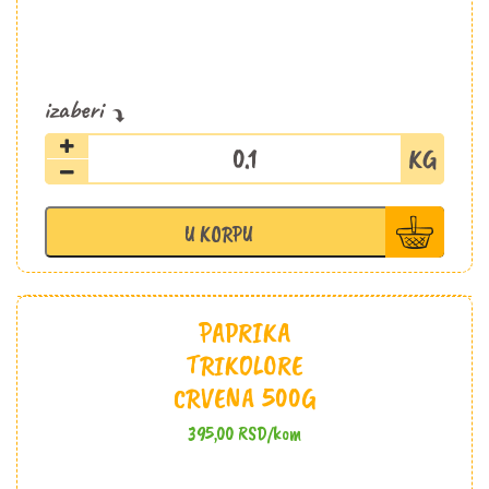
Krompir
crveni
količina
U KORPU
PAPRIKA
TRIKOLORE
CRVENA 500G
395,00
RSD
/kom