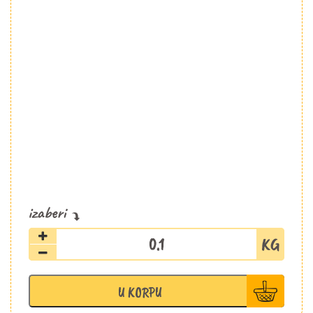
Batat
količina
U KORPU