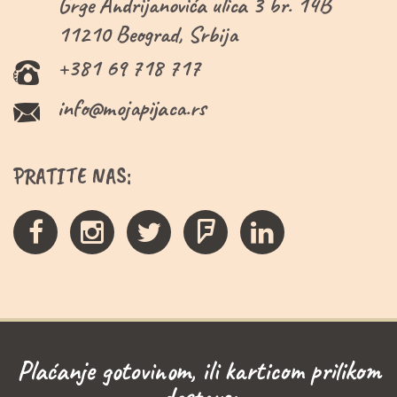
Grge Andrijanovića ulica 3 br. 14B
11210 Beograd, Srbija
+381 69 718 717
info@mojapijaca.rs
PRATITE NAS:
Plaćanje gotovinom, ili karticom prilikom