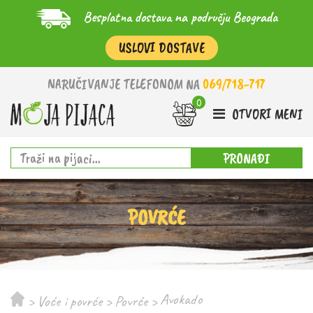
Besplatna dostava na području Beograda
USLOVI DOSTAVE
NARUČIVANJE TELEFONOM NA
069/718-717
OTVORI MENI
PRONAĐI
POVRĆE
Avokado
>
Voće i povrće
>
Povrće
>