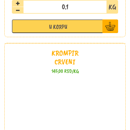
Šargarepa
količina
U KORPU
KROMPIR
CRVENI
145,00
RSD
/KG