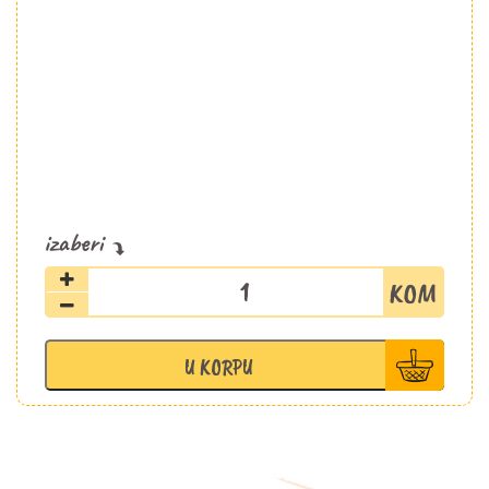
Paprika
trikolore
crvena
500g
U KORPU
količina