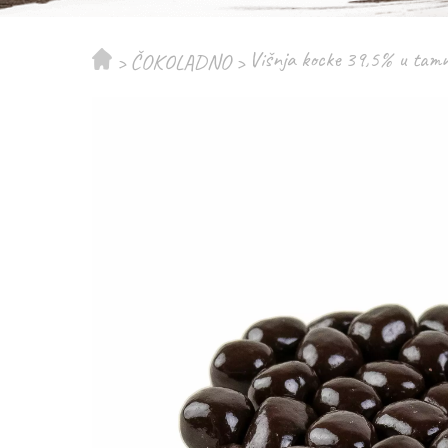
Višnja kocke 39,5% u tamn
>
ČOKOLADNO
>