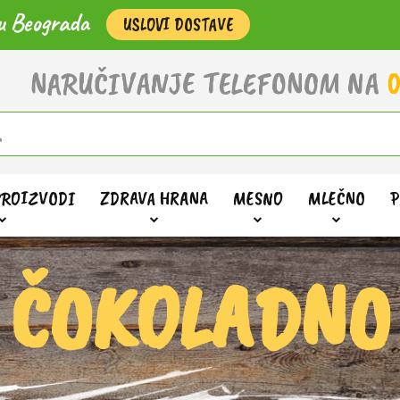
u Beograda
USLOVI DOSTAVE
NARUČIVANJE TELEFONOM NA
0
PROIZVODI
ZDRAVA HRANA
MESNO
MLEČNO
P
ČOKOLADNO