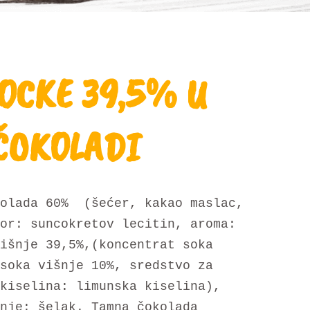
OCKE 39,5% U
ČOKOLADI
kolada 60% (šećer, kakao maslac,
or: suncokretov lecitin, aroma:
išnje 39,5%,(koncentrat soka
soka višnje 10%, sredstvo za
kiselina: limunska kiselina),
nje: šelak. Tamna čokolada