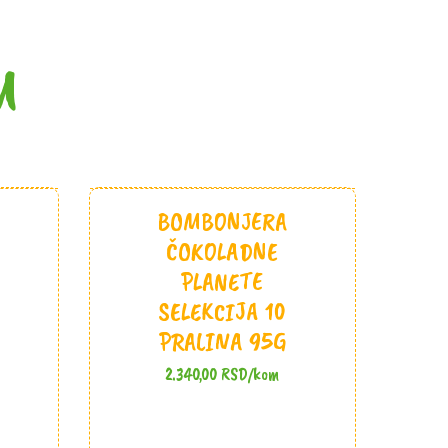
M
BOMBONJERA
ČOKOLADNE
PLANETE
SELEKCIJA 10
PRALINA 95G
2.340,00
RSD
/kom