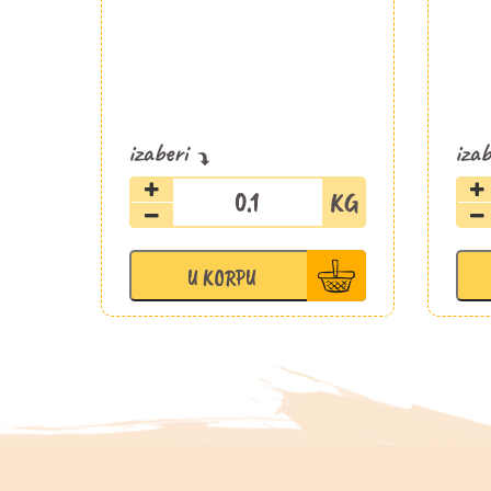
Jagoda
kocke
39,5%
u
U KORPU
mlečnoj
čokoladi
količina