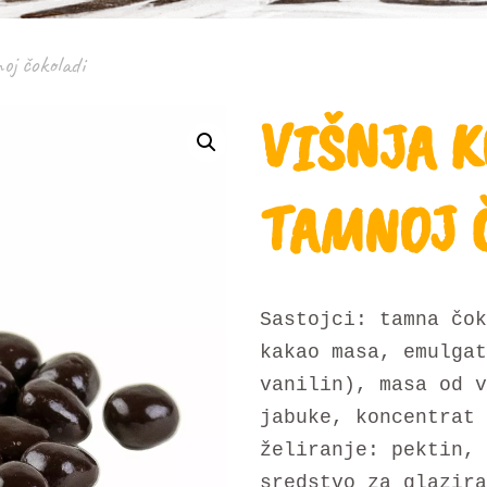
oj čokoladi
VIŠNJA K
TAMNOJ 
Sastojci: tamna čo
kakao masa, emulgat
vanilin), masa od v
jabuke, koncentrat 
želiranje: pektin, 
sredstvo za glazira