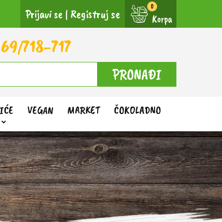
Prijavi se
|
Registruj se
Korpa
69/718-717
PRONAĐI
IĆE
VEGAN
MARKET
ČOKOLADNO