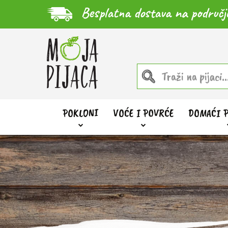
Besplatna dostava na područj
POKLONI
VOĆE I POVRĆE
DOMAĆI 