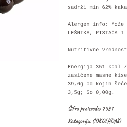
sadrži min 62% kaka
Alergen info: Može 
LEŠNIKA, PISTAĆA I 
Nutritivne vrednost
Energija 351 kcal /
zasićene masne kise
39,6g od kojih šeće
3,5g; So 0,00g.
Šifra proizvoda:
2587
Kategorija:
ČOKOLADNO