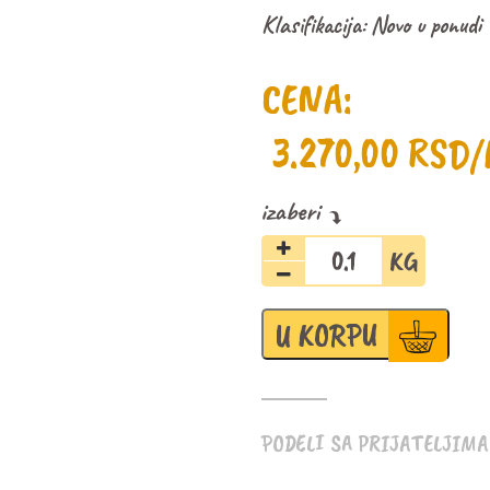
Klasifikacija:
Novo u ponudi
CENA:
3.270,00
RSD
/
Višnja
kocke
39,5%
u
U KORPU
tamnoj
čokoladi
količina
PODELI SA PRIJATELJIMA