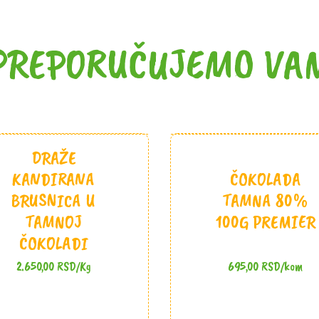
PREPORUČUJEMO VA
DRAŽE
KANDIRANA
ČOKOLADA
BRUSNICA U
TAMNA 80%
TAMNOJ
100G PREMIER
ČOKOLADI
2.650,00
RSD
/Kg
695,00
RSD
/kom