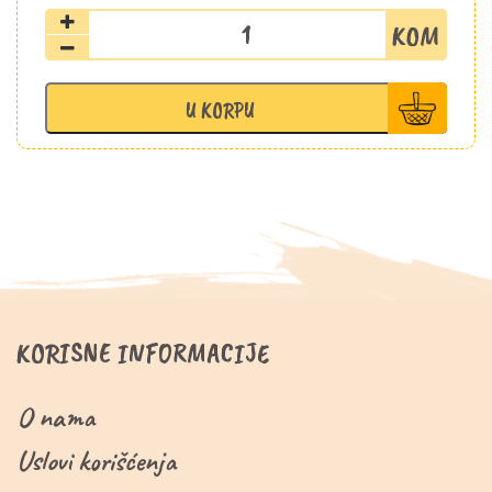
Aleksić
vino
Barbara
0,75l
U KORPU
količina
KORISNE INFORMACIJE
O nama
Uslovi korišćenja