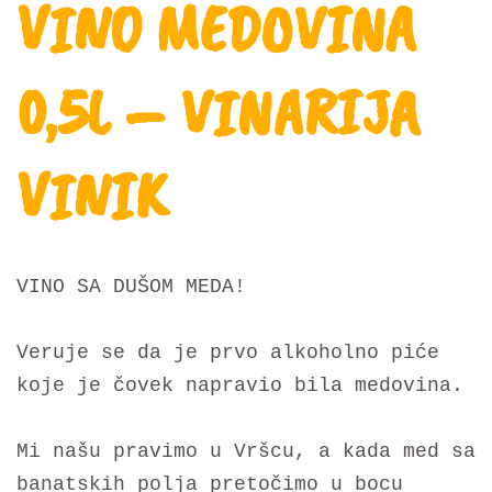
VINO MEDOVINA
0,5L – VINARIJA
VINIK
VINO SA DUŠOM MEDA!
Veruje se da je prvo alkoholno piće
koje je čovek napravio bila medovina.
Mi našu pravimo u Vršcu, a kada med sa
banatskih polja pretočimo u bocu