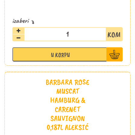
Stara
Pesma
Dunjevača
5
U KORPU
LUX
0,7l
količina
BARBARA ROSE
MUSCAT
HAMBURG &
CARENET
SAUVIGNON
0,187L ALEKSIĆ