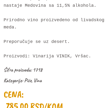
nastaje Medovina sa 11,5% alkohola.
Prirodno vino proizvedeno od livadskog
meda.
Preporučuje se uz desert.
Proizvodi: Vinarija VINIK, Vršac.
Šifra proizvoda:
1718
Kategorije:
Piće
,
Vina
CENA:
785,00
RSD
/KOM