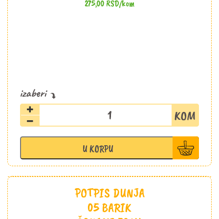
275,00
RSD
/kom
Barbara
Rose
Muscat
hamburg
U KORPU
&
carenet
sauvignon
0,187l
POTPIS DUNJA
Aleksić
05 BARIK
količina