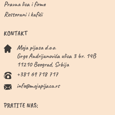
Pravna lica i firme
Restorani i kafići
KONTAKT
Moja pijaca d.o.o.
Grge Andrijanovića ulica 3 br. 14B
11210 Beograd, Srbija
+381 69 718 717
info@mojapijaca.rs
PRATITE NAS: