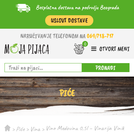
Besplatna dostava na području Beograda
USLOVI DOSTAVE
NARUČIVANJE TELEFONOM NA
069/718-717
OTVORI MENI
PRONAĐI
PIĆE
Vino Medovina 0,5l – Vinarija Vinik
>
Piće
>
Vina
>