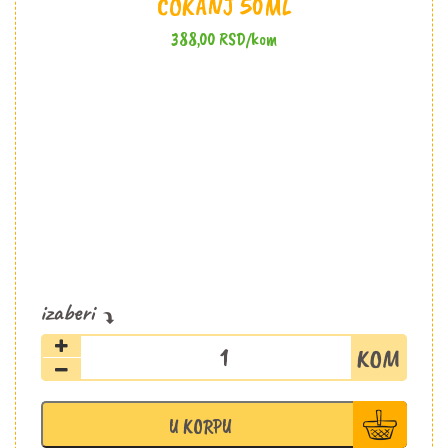
ČOKANJ 50ML
388,00
RSD
/kom
Potpis
Dunja
05
barik
U KORPU
čokanj