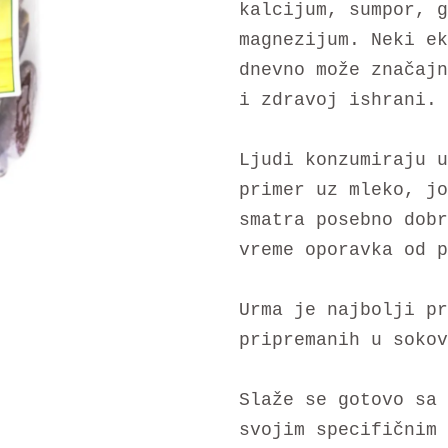
kalcijum, sumpor, g
magnezijum. Neki ek
dnevno može značajn
i zdravoj ishrani.
Ljudi konzumiraju u
primer uz mleko, jo
smatra posebno dobr
vreme oporavka od p
Urma je najbolji pr
pripremanih u sokov
Slaže se gotovo sa 
svojim specifičnim 