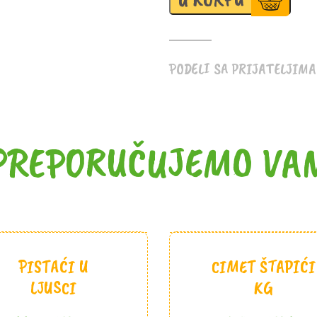
PODELI SA PRIJATELJIMA
PREPORUČUJEMO VA
PISTAĆI U
CIMET ŠTAPIĆI
LJUSCI
KG