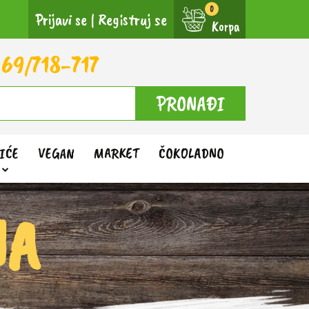
Prijavi se
|
Registruj se
Korpa
69/718-717
PRONAĐI
IĆE
VEGAN
MARKET
ČOKOLADNO
NA