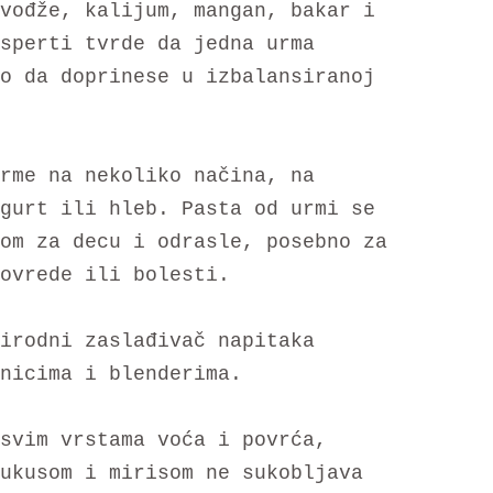
vođže, kalijum, mangan, bakar i
sperti tvrde da jedna urma
o da doprinese u izbalansiranoj
rme na nekoliko načina, na
gurt ili hleb. Pasta od urmi se
om za decu i odrasle, posebno za
ovrede ili bolesti.
irodni zaslađivač napitaka
nicima i blenderima.
svim vrstama voća i povrća,
ukusom i mirisom ne sukobljava