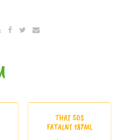
:
M
THAI SOS
FATALNI 187ML