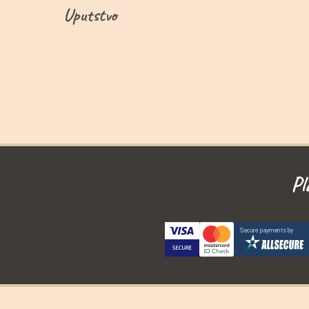
Uputstvo
Pl