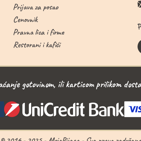
Prijava za posao
Cenovnik
Pravna lica i firme
Restorani i kafići
aćanje gotovinom, ili karticom prilikom dosta
© 2016 - 2025 - MojaPijaca - Sva prava zadržan