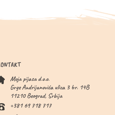
KONTAKT
Moja pijaca d.o.o.
Grge Andrijanovića ulica 3 br. 14B
11210 Beograd, Srbija
+381 69 718 717