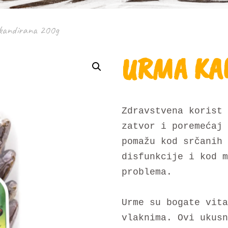
kandirana 200g
URMA KA
Zdravstvena korist 
zatvor i poremećaj 
pomažu kod srčanih 
disfunkcije i kod m
problema.
Urme su bogate vita
vlaknima. Ovi ukusn