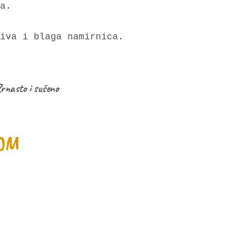
a.
iva i blaga namirnica.
rnasto i sušeno
OM