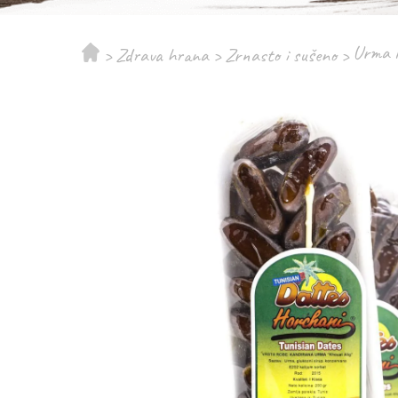
Urma 
>
Zdrava hrana
>
Zrnasto i sušeno
>