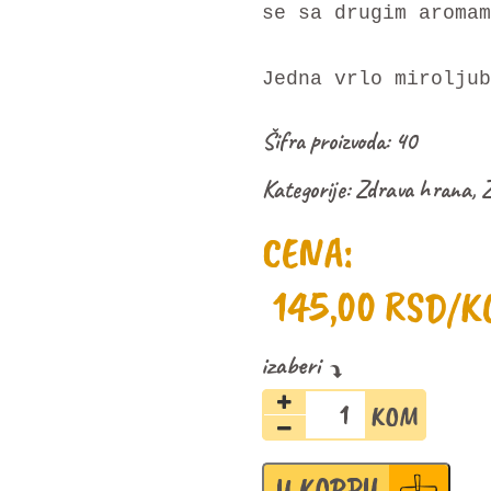
se sa drugim aromam
Jedna vrlo miroljub
Šifra proizvoda:
40
Kategorije:
Zdrava hrana
,
Z
CENA:
145,00
RSD
/K
Urma
kandirana
200g
količina
U KORPU