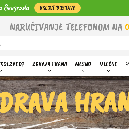
u Beograda
USLOVI DOSTAVE
NARUČIVANJE TELEFONOM NA
0
PROIZVODI
ZDRAVA HRANA
MESNO
MLEČNO
P
DRAVA HRA