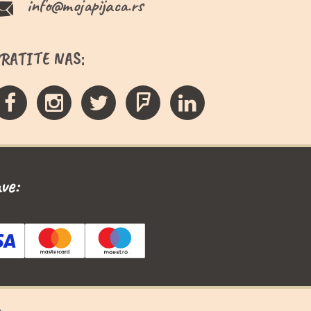
info@mojapijaca.rs
PRATITE NAS:
ve:
a