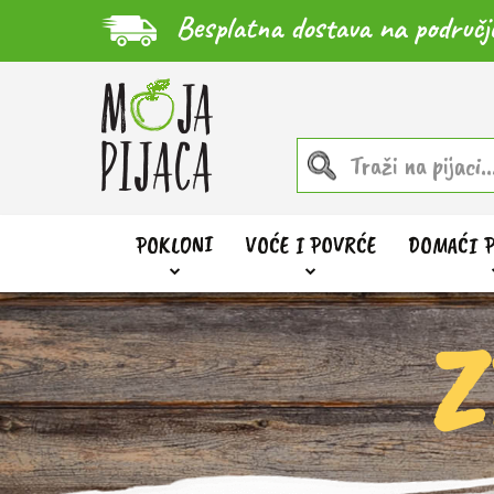
Besplatna dostava na područj
POKLONI
VOĆE I POVRĆE
DOMAĆI 
Z