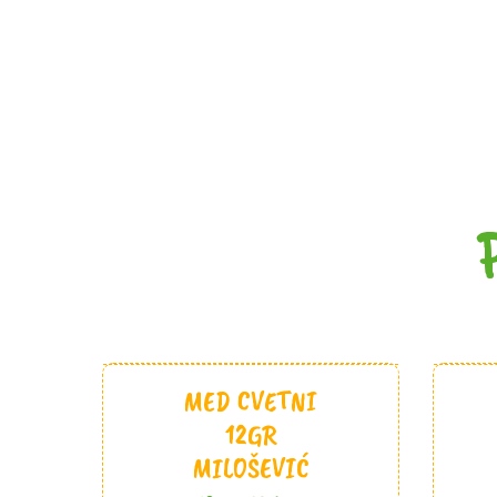
MED CVETNI
12GR
MILOŠEVIĆ