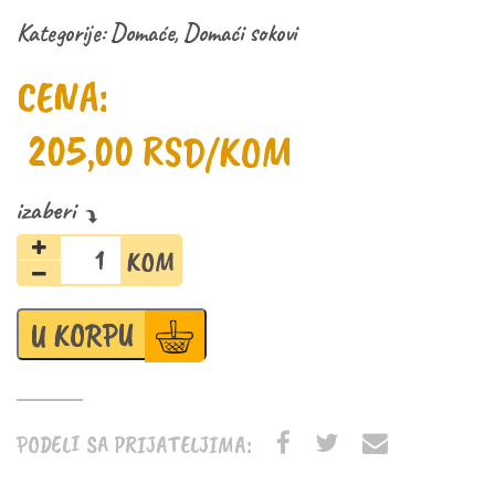
Kategorije:
Domaće
,
Domaći sokovi
CENA:
205,00
RSD
/KOM
Sok
šumsko
voće
i
U KORPU
jabuka
-
Marella
količina
PODELI SA PRIJATELJIMA: