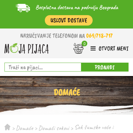
Besplatna dostava na području Beograda
USLOVI DOSTAVE
NARUČIVANJE TELEFONOM NA
069/718-717
OTVORI MENI
PRONAĐI
DOMAĆE
Sok šumsko voće i
>
Domaće
>
Domaći sokovi
>