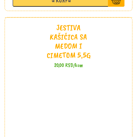
U KORPU
Moja
Pijaca
količina
JESTIVA
KAŠIČICA SA
MEDOM I
CIMETOM 5,5G
20,00
RSD
/kom