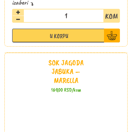
Jestiva
kašičica
sa
medom
U KORPU
i
cimetom
5,5g
količina
SOK JAGODA
JABUKA –
MARELLA
169,00
RSD
/kom