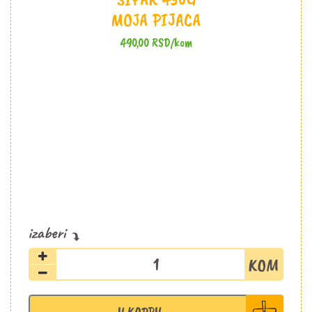
MOJA PIJACA
490,00
RSD
/kom
Džem
ekstra
šipak
430g