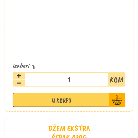
Ratluk
smokva
400g
količina
U KORPU
DŽEM EKSTRA
ŠIPAK 430G