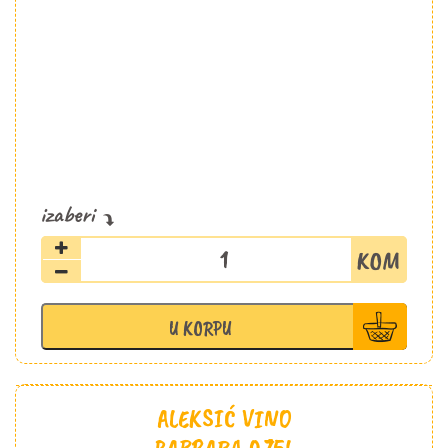
Vinarija
Dika
Sauvignon
beli
U KORPU
0,75l
količina
ALEKSIĆ VINO