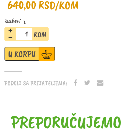
640,00
RSD
/KOM
Potpis
Divlja
kruška
05
U KORPU
barik
čokanj
100ml
količina
PODELI SA PRIJATELJIMA:
PREPORUČUJEMO