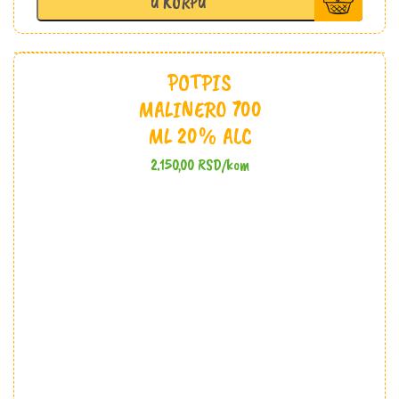
U KORPU
količina
POTPIS
MALINERO 700
ML 20% ALC
2.150,00
RSD
/kom