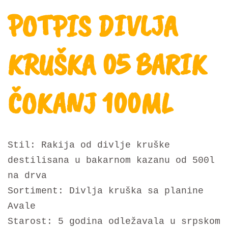
POTPIS DIVLJA
KRUŠKA 05 BARIK
ČOKANJ 100ML
Stil: Rakija od divlje kruške
destilisana u bakarnom kazanu od 500l
na drva
Sortiment: Divlja kruška sa planine
Avale
Starost: 5 godina odležavala u srpskom