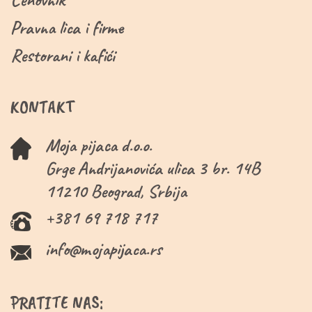
Pravna lica i firme
Restorani i kafići
KONTAKT
Moja pijaca d.o.o.
Grge Andrijanovića ulica 3 br. 14B
11210 Beograd, Srbija
+381 69 718 717
info@mojapijaca.rs
PRATITE NAS: