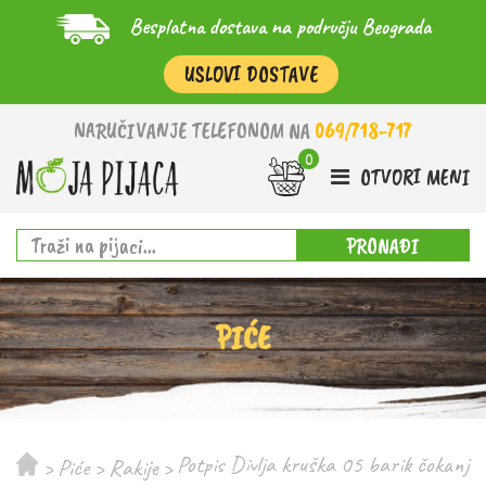
Besplatna dostava na području Beograda
USLOVI DOSTAVE
NARUČIVANJE TELEFONOM NA
069/718-717
OTVORI MENI
PRONAĐI
PIĆE
Potpis Divlja kruška 05 barik čokanj
>
Piće
>
Rakije
>