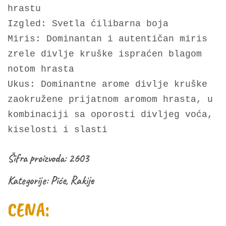
hrastu
Izgled: Svetla ćilibarna boja
Miris: Dominantan i autentičan miris
zrele divlje kruške ispraćen blagom
notom hrasta
Ukus: Dominantne arome divlje kruške
zaokružene prijatnom aromom hrasta, u
kombinaciji sa oporosti divljeg voća,
kiselosti i slasti
Šifra proizvoda:
2603
Kategorije:
Piće
,
Rakije
CENA: