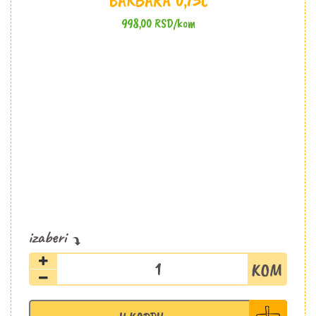
BARBARA 0,75L
998,00
RSD
/kom
Aleksić
vino
Barbara
0,75l