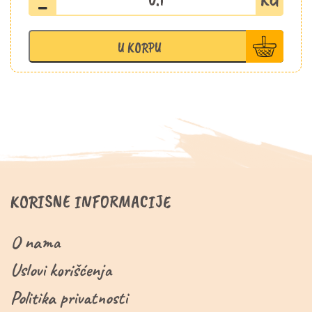
pečenica
slajs
Šopalović
U KORPU
količina
KORISNE INFORMACIJE
O nama
Uslovi korišćenja
Politika privatnosti