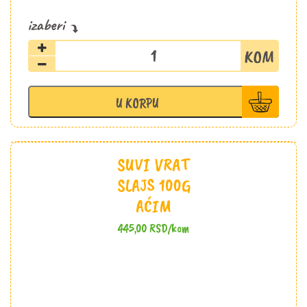
Kulen
slajs
100g
Aćim
U KORPU
količina
SUVI VRAT
SLAJS 100G
AĆIM
445,00
RSD
/kom