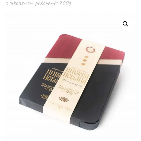
u luksuznom pakovanju 200g