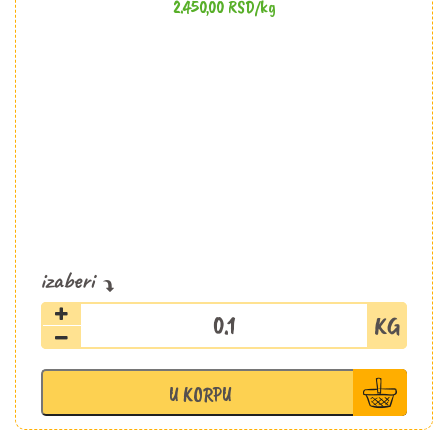
2.450,00
RSD
/kg
Svinjski
suvi
vrat
slajs
U KORPU
Šopalović
količina