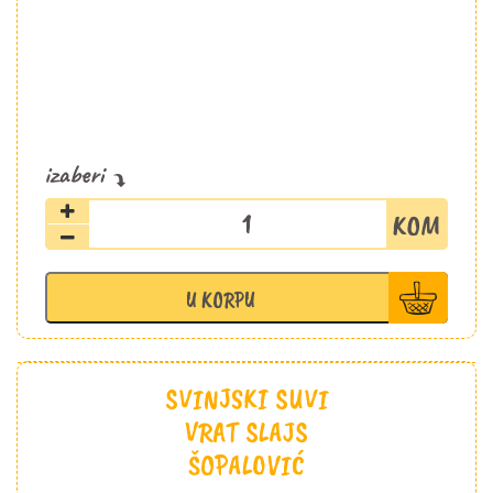
Suvi
vrat
slajs
100g
U KORPU
Aćim
količina
SVINJSKI SUVI
VRAT SLAJS
ŠOPALOVIĆ