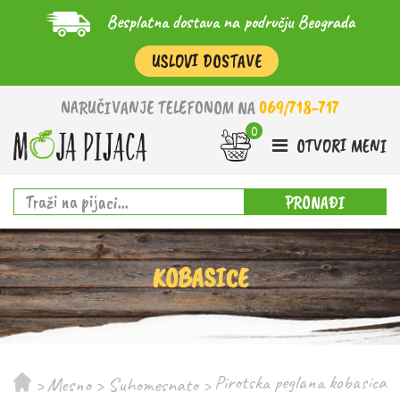
Besplatna dostava na području Beograda
USLOVI DOSTAVE
NARUČIVANJE TELEFONOM NA
069/718-717
OTVORI MENI
PRONAĐI
KOBASICE
Pirotska peglana kobasica
>
Mesno
>
Suhomesnato
>