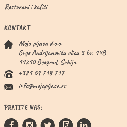
Restorani i kafići
KONTAKT
Moja pijaca d.o.o.
Grge Andrijanovića ulica 3 br. 14B
11210 Beograd, Srbija
+381 69 718 717
info@mojapijaca.rs
PRATITE NAS: