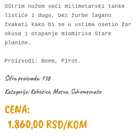
Oštrim nožem seći milimetarski tanke
listiće i dugo, bez žurbe lagano
žvakati kako bi se u ustima osetio žar
ukusa i otapanje miomirisa Stare
planine.
Proizvodi: Boem, Pirot.
Šifra proizvoda:
738
Kategorije:
Kobasice
,
Mesno
,
Suhomesnato
CENA:
1.860,00
RSD
/KOM