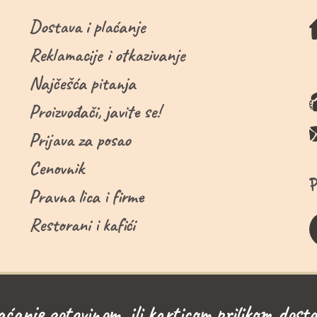
Dostava i plaćanje
Reklamacije i otkazivanje
Najčešća pitanja
Proizvođači, javite se!
Prijava za posao
Cenovnik
Pravna lica i firme
Restorani i kafići
aćanje gotovinom, ili karticom prilikom dosta