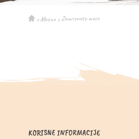
Zamrznuto meso
>
Mesno
>
KORISNE INFORMACIJE