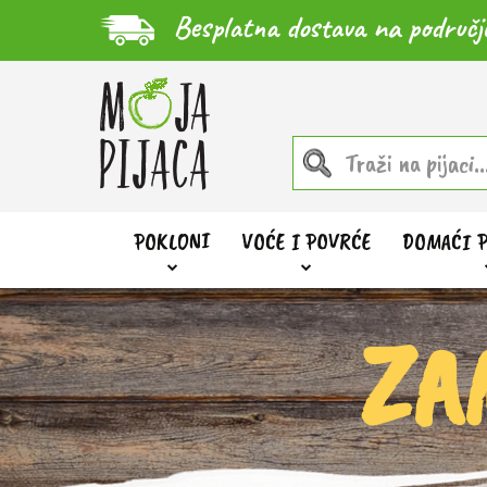
Besplatna dostava na područj
POKLONI
VOĆE I POVRĆE
DOMAĆI 
ZA