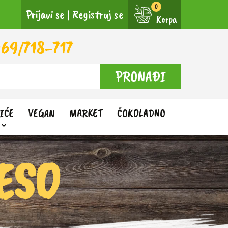
Prijavi se
|
Registruj se
Korpa
69/718-717
PRONAĐI
IĆE
VEGAN
MARKET
ČOKOLADNO
ESO