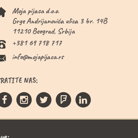
Moja pijaca d.o.o.
Grge Andrijanovića ulica 3 br. 14B
11210 Beograd, Srbija
+381 69 718 717
info@mojapijaca.rs
PRATITE NAS:
ve: