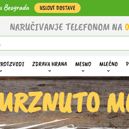
u Beograda
USLOVI DOSTAVE
NARUČIVANJE TELEFONOM NA
0
PROIZVODI
ZDRAVA HRANA
MESNO
MLEČNO
P
MRZNUTO M